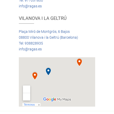
Tel: 977051800
info@ragas.es
VILANOVA I LA GELTRÚ
Plaça Miró de Montgrós, 6 Bajos
08800 Vilanova i la Geltrú (Barcelona)
Tel: 938828935
info@ragas.es