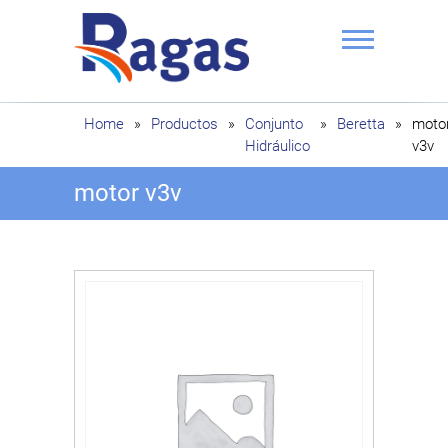
Saltar
al
contenido
Ragas
Home
»
Productos
»
Conjunto
»
Beretta
»
moto
Hidráulico
v3v
motor v3v