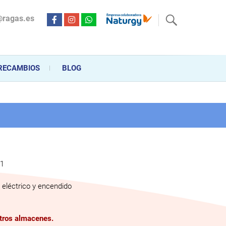
@ragas.es
ctricidad desde hace más de 20 años . Acompañamos al cliente
personalizado en la venta, montaje y reparación, hasta la
RECAMBIOS
BLOG
1
eléctrico y encendido
stros almacenes.