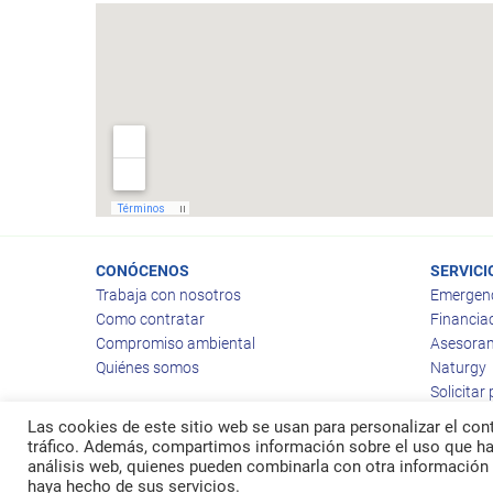
CONÓCENOS
SERVICI
Trabaja con nosotros
Emergen
Como contratar
Financia
Compromiso ambiental
Asesoram
Quiénes somos
Naturgy
Solicitar
Las cookies de este sitio web se usan para personalizar el cont
tráfico. Además, compartimos información sobre el uso que hag
análisis web, quienes pueden combinarla con otra información 
© 2026
Ragas
haya hecho de sus servicios.