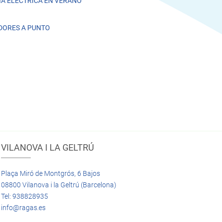
A ELÉCTRICA EN VERANO
DORES A PUNTO
VILANOVA I LA GELTRÚ
Plaça Miró de Montgrós, 6 Bajos
08800 Vilanova i la Geltrú (Barcelona)
Tel: 938828935
info@ragas.es