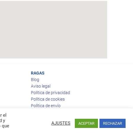
RAGAS
Blog
Aviso legal
Política de privacidad
Política de cookies
Política de envío
Política de devoluciones
r el
d y
AJUSTES
ACEPTAR
RECHAZAR
o que
Facebook
Twitter
feed