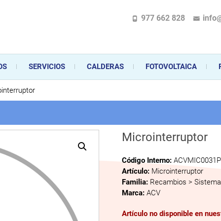
977 662 828
info
pecializada en la instalación, comercialización y mantenimiento de gas y ele
 sus aparatos de gas, climatización o electrodomésticos, desde el asesoramiento 
OS
SERVICIOS
CALDERAS
FOTOVOLTAICA
interruptor
Microinterruptor
Código Interno:
ACVMIC0031P
Artículo:
Microinterruptor
Familia:
Recambios > Sistema 
Marca:
ACV
Artículo no disponible en nue