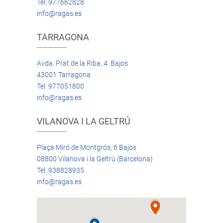
Tel: 977662828
info@ragas.es
TARRAGONA
Avda. Prat de la Riba, 4 Bajos
43001 Tarragona
Tel: 977051800
info@ragas.es
VILANOVA I LA GELTRÚ
Plaça Miró de Montgrós, 6 Bajos
08800 Vilanova i la Geltrú (Barcelona)
Tel: 938828935
info@ragas.es