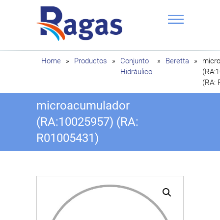
Saltar
al
contenido
Ragas
Home
»
Productos
»
Conjunto
»
Beretta
»
micr
Hidráulico
(RA:
(RA:
microacumulador
(RA:10025957) (RA:
R01005431)