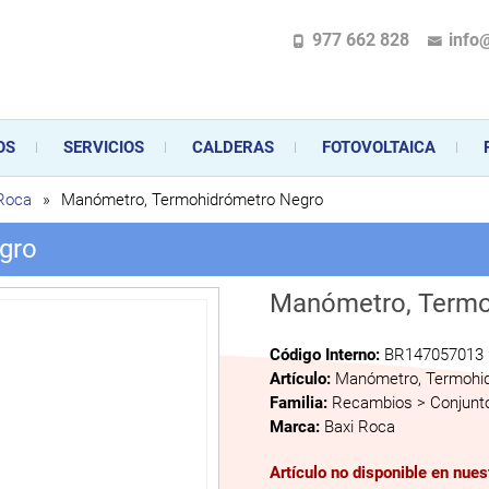
977 662 828
info
pecializada en la instalación, comercialización y mantenimiento de gas y ele
 sus aparatos de gas, climatización o electrodomésticos, desde el asesoramiento 
OS
SERVICIOS
CALDERAS
FOTOVOLTAICA
 Roca
»
Manómetro, Termohidrómetro Negro
gro
Manómetro, Termo
Código Interno:
BR147057013
Artículo:
Manómetro, Termohi
Familia:
Recambios > Conjunto
Marca:
Baxi Roca
Artículo no disponible en nue