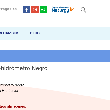
@ragas.es
ctricidad desde hace más de 20 años . Acompañamos al cliente
personalizado en la venta, montaje y reparación, hasta la
RECAMBIOS
BLOG
hidrómetro Negro
drómetro Negro
 Hidráulico
stros almacenes.