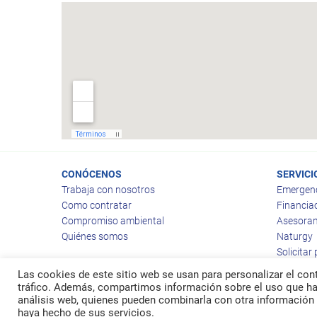
CONÓCENOS
SERVICI
Trabaja con nosotros
Emergen
Como contratar
Financia
Compromiso ambiental
Asesoram
Quiénes somos
Naturgy
Solicitar
Las cookies de este sitio web se usan para personalizar el cont
tráfico. Además, compartimos información sobre el uso que hag
análisis web, quienes pueden combinarla con otra información 
© 2026
Ragas
haya hecho de sus servicios.