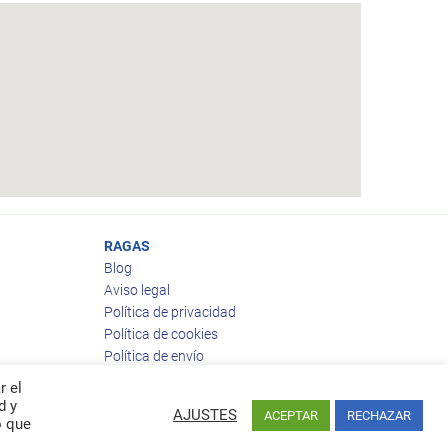
RAGAS
Blog
Aviso legal
Política de privacidad
Política de cookies
Política de envío
Política de devoluciones
r el
d y
AJUSTES
ACEPTAR
RECHAZAR
o que
Facebook
Twitter
feed