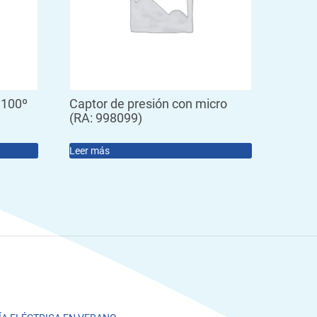
 100º
Captor de presión con micro
(RA: 998099)
Leer más