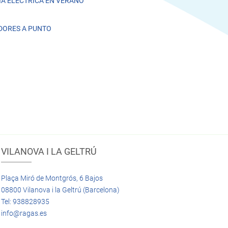
A ELÉCTRICA EN VERANO
DORES A PUNTO
VILANOVA I LA GELTRÚ
Plaça Miró de Montgrós, 6 Bajos
08800 Vilanova i la Geltrú (Barcelona)
Tel: 938828935
info@ragas.es