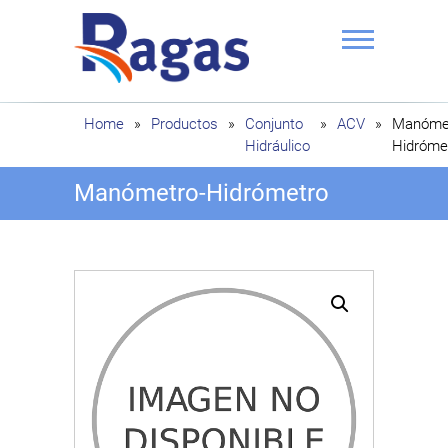
Saltar
al
contenido
Ragas
Home
»
Productos
»
Conjunto
»
ACV
»
Manómet
Hidráulico
Hidróme
Manómetro-Hidrómetro