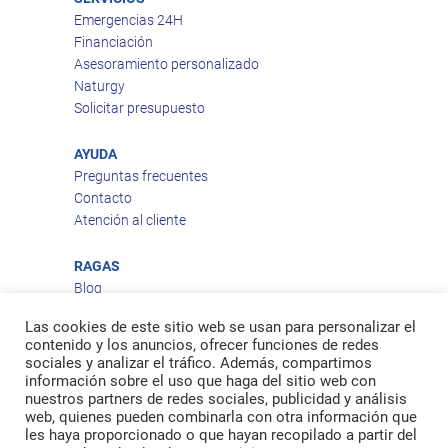
Emergencias 24H
Financiación
Asesoramiento personalizado
Naturgy
Solicitar presupuesto
AYUDA
Preguntas frecuentes
Contacto
Atención al cliente
RAGAS
Blog
Aviso legal
Las cookies de este sitio web se usan para personalizar el
Política de privacidad
contenido y los anuncios, ofrecer funciones de redes
Política de cookies
sociales y analizar el tráfico. Además, compartimos
Política de envío
información sobre el uso que haga del sitio web con
nuestros partners de redes sociales, publicidad y análisis
Política de devoluciones
web, quienes pueden combinarla con otra información que
les haya proporcionado o que hayan recopilado a partir del