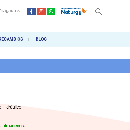
@ragas.es
ctricidad desde hace más de 20 años . Acompañamos al cliente
personalizado en la venta, montaje y reparación, hasta la
RECAMBIOS
BLOG
 Hidráulico
os almacenes.