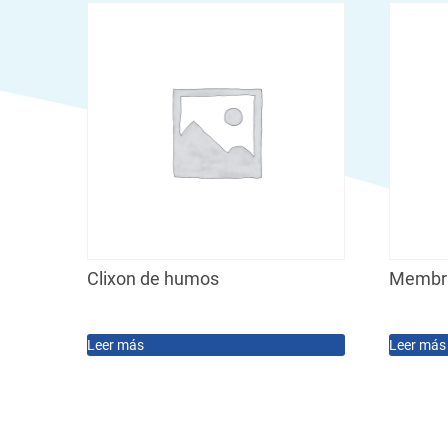
Clixon de humos
Membran
Leer más
Leer más