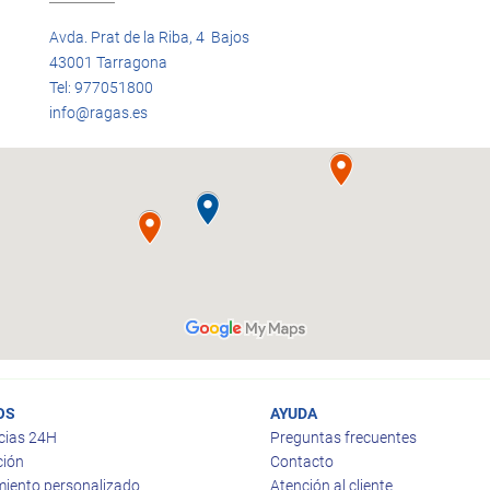
Avda. Prat de la Riba, 4 Bajos
43001 Tarragona
Tel: 977051800
info@ragas.es
OS
AYUDA
cias 24H
Preguntas frecuentes
ción
Contacto
iento personalizado
Atención al cliente