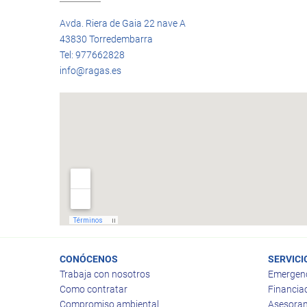
Avda. Riera de Gaia 22 nave A
43830 Torredembarra
Tel: 977662828
info@ragas.es
CONÓCENOS
SERVICI
Trabaja con nosotros
Emergen
Como contratar
Financia
Compromiso ambiental
Asesoram