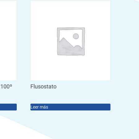
 100º
Flusostato
Leer más