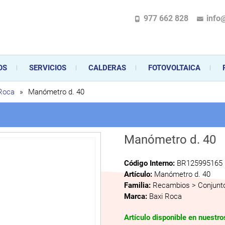
977 662 828
info
pecializada en la instalación, comercialización y mantenimiento de gas y ele
 sus aparatos de gas, climatización o electrodomésticos, desde el asesoramiento 
OS
SERVICIOS
CALDERAS
FOTOVOLTAICA
 Roca
»
Manómetro d. 40
Manómetro d. 40
Código Interno:
BR125995165
Artículo:
Manómetro d. 40
Familia:
Recambios > Conjunto
Marca:
Baxi Roca
Artículo disponible en nuestr