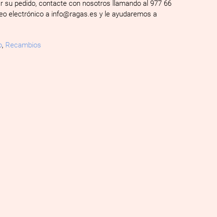
ar su pedido, contacte con nosotros llamando al 977 66
reo electrónico a info@ragas.es y le ayudaremos a
o
,
Recambios