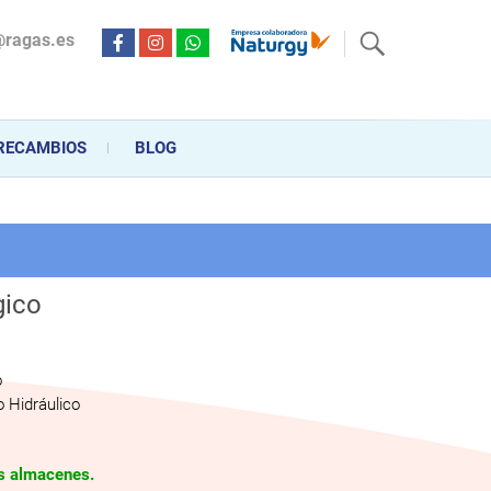
@ragas.es
ctricidad desde hace más de 20 años . Acompañamos al cliente
personalizado en la venta, montaje y reparación, hasta la
RECAMBIOS
BLOG
gico
o
 Hidráulico
os almacenes.