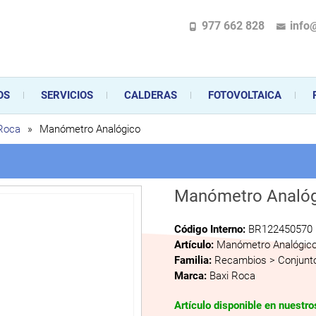
977 662 828
info
pecializada en la instalación, comercialización y mantenimiento de gas y ele
 sus aparatos de gas, climatización o electrodomésticos, desde el asesoramiento 
OS
SERVICIOS
CALDERAS
FOTOVOLTAICA
 Roca
»
Manómetro Analógico
Manómetro Analó
Código Interno:
BR122450570
Artículo:
Manómetro Analógic
Familia:
Recambios > Conjunto
Marca:
Baxi Roca
Artículo disponible en nuestr