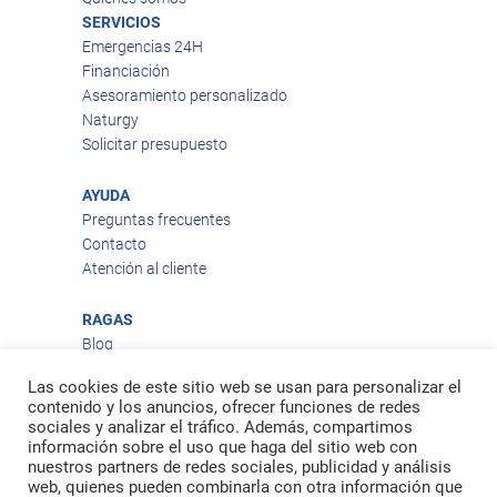
SERVICIOS
Emergencias 24H
Financiación
Asesoramiento personalizado
Naturgy
Solicitar presupuesto
AYUDA
Preguntas frecuentes
Contacto
Atención al cliente
RAGAS
Blog
Aviso legal
Las cookies de este sitio web se usan para personalizar el
Política de privacidad
contenido y los anuncios, ofrecer funciones de redes
Política de cookies
sociales y analizar el tráfico. Además, compartimos
Política de envío
información sobre el uso que haga del sitio web con
nuestros partners de redes sociales, publicidad y análisis
Política de devoluciones
web, quienes pueden combinarla con otra información que