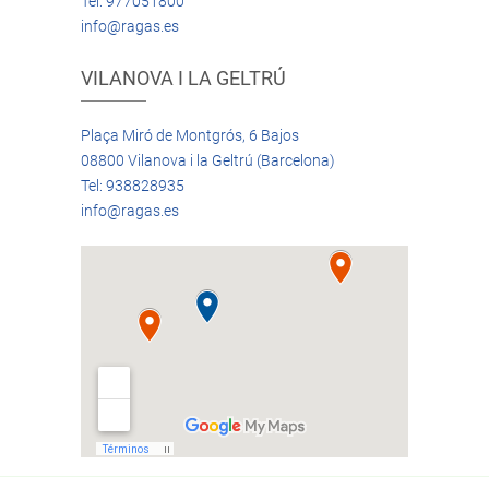
Tel: 977051800
info@ragas.es
VILANOVA I LA GELTRÚ
Plaça Miró de Montgrós, 6 Bajos
08800 Vilanova i la Geltrú (Barcelona)
Tel: 938828935
info@ragas.es