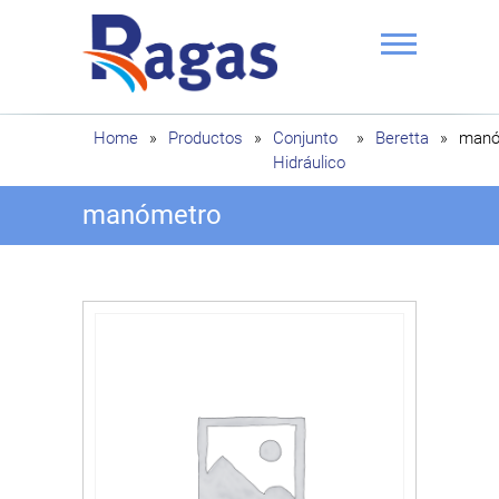
Saltar
al
contenido
Ragas
Home
»
Productos
»
Conjunto
»
Beretta
»
manó
Hidráulico
manómetro