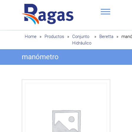
Saltar
al
contenido
Ragas
Home
»
Productos
»
Conjunto
»
Beretta
»
manó
Hidráulico
manómetro