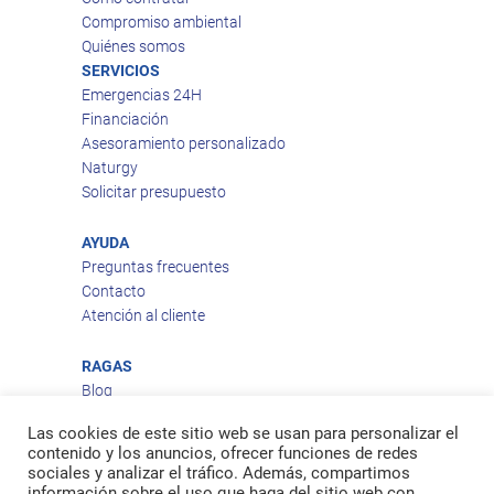
Compromiso ambiental
Quiénes somos
SERVICIOS
Emergencias 24H
Financiación
Asesoramiento personalizado
Naturgy
Solicitar presupuesto
AYUDA
Preguntas frecuentes
Contacto
Atención al cliente
RAGAS
Blog
Aviso legal
Las cookies de este sitio web se usan para personalizar el
Política de privacidad
contenido y los anuncios, ofrecer funciones de redes
Política de cookies
sociales y analizar el tráfico. Además, compartimos
Política de envío
información sobre el uso que haga del sitio web con