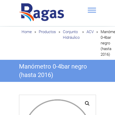
Saltar
al
contenido
Ragas
Home
»
Productos
»
Conjunto
»
ACV
»
Manóme
Hidráulico
0-4bar
negro
(hasta
2016)
Manómetro 0-4bar negro
(hasta 2016)