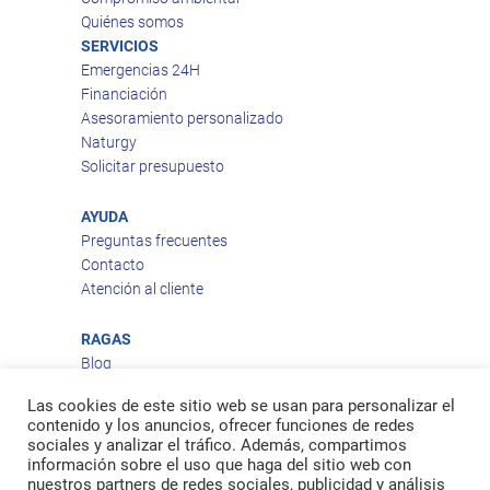
Quiénes somos
SERVICIOS
Emergencias 24H
Financiación
Asesoramiento personalizado
Naturgy
Solicitar presupuesto
AYUDA
Preguntas frecuentes
Contacto
Atención al cliente
RAGAS
Blog
Aviso legal
Las cookies de este sitio web se usan para personalizar el
Política de privacidad
contenido y los anuncios, ofrecer funciones de redes
Política de cookies
sociales y analizar el tráfico. Además, compartimos
Política de envío
información sobre el uso que haga del sitio web con
nuestros partners de redes sociales, publicidad y análisis
Política de devoluciones