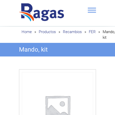
Saltar
al
contenido
Ragas
Home
»
Productos
»
Recambios
»
FER
»
Mando,
kit
Mando, kit