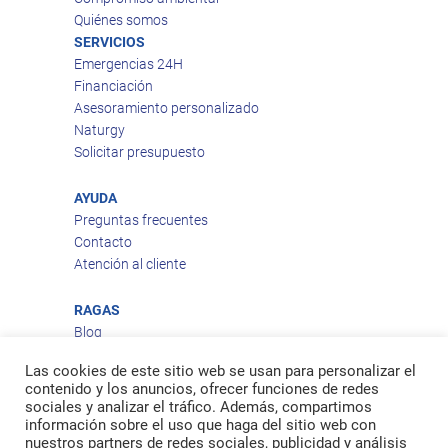
Quiénes somos
SERVICIOS
Emergencias 24H
Financiación
Asesoramiento personalizado
Naturgy
Solicitar presupuesto
AYUDA
Preguntas frecuentes
Contacto
Atención al cliente
RAGAS
Blog
Aviso legal
Las cookies de este sitio web se usan para personalizar el
Política de privacidad
contenido y los anuncios, ofrecer funciones de redes
Política de cookies
sociales y analizar el tráfico. Además, compartimos
Política de envío
información sobre el uso que haga del sitio web con
nuestros partners de redes sociales, publicidad y análisis
Política de devoluciones