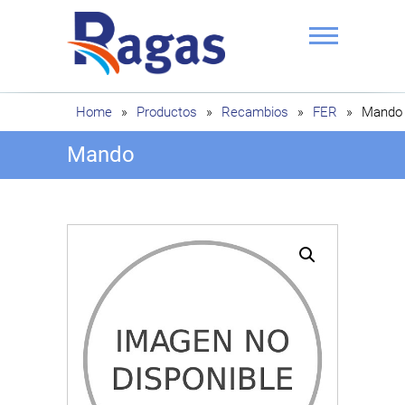
Saltar
al
contenido
Ragas
Home
»
Productos
»
Recambios
»
FER
»
Mando
Mando