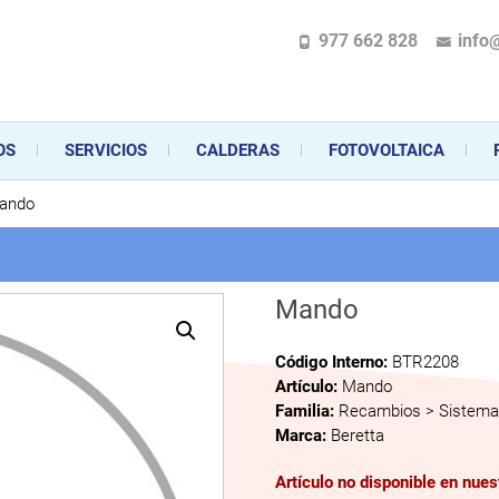
977 662 828
info
pecializada en la instalación, comercialización y mantenimiento de gas y ele
 sus aparatos de gas, climatización o electrodomésticos, desde el asesoramiento 
OS
SERVICIOS
CALDERAS
FOTOVOLTAICA
ando
Mando
Código Interno:
BTR2208
Artículo:
Mando
Familia:
Recambios > Sistema 
Marca:
Beretta
Artículo no disponible en nue