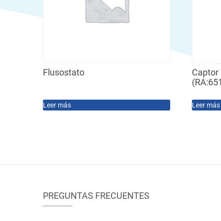
Flusostato
Captor 
(RA:65
Leer más
Leer más
PREGUNTAS FRECUENTES