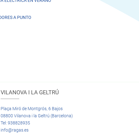
A ELÉCTRICA EN VERANO
DORES A PUNTO
VILANOVA I LA GELTRÚ
Plaça Miró de Montgrós, 6 Bajos
08800 Vilanova i la Geltrú (Barcelona)
Tel: 938828935
info@ragas.es