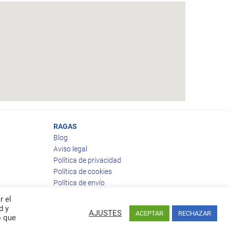
RAGAS
Blog
Aviso legal
Política de privacidad
Política de cookies
Política de envío
Política de devoluciones
r el
d y
AJUSTES
ACEPTAR
RECHAZAR
o que
Facebook
Twitter
feed