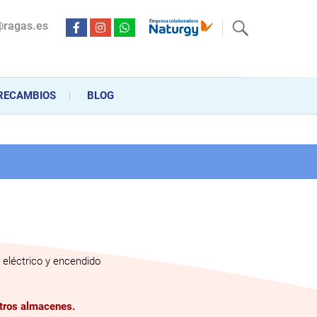
@ragas.es
ctricidad desde hace más de 20 años . Acompañamos al cliente
personalizado en la venta, montaje y reparación, hasta la
RECAMBIOS
BLOG
eléctrico y encendido
stros almacenes.