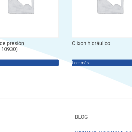
de presión
Clixon hidráulico
110930)
Leer más
BLOG