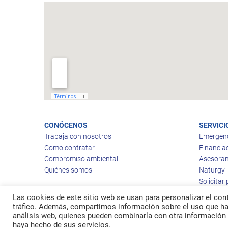
CONÓCENOS
SERVICI
Trabaja con nosotros
Emergen
Como contratar
Financia
Compromiso ambiental
Asesoram
Quiénes somos
Naturgy
Solicitar
Las cookies de este sitio web se usan para personalizar el cont
tráfico. Además, compartimos información sobre el uso que hag
análisis web, quienes pueden combinarla con otra información 
© 2026
Ragas
haya hecho de sus servicios.