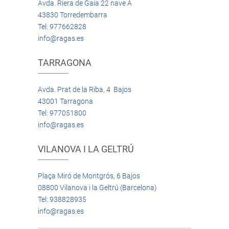
Avda. Riera de Gaia 22 nave A
43830 Torredembarra
Tel: 977662828
info@ragas.es
TARRAGONA
Avda. Prat de la Riba, 4 Bajos
43001 Tarragona
Tel: 977051800
info@ragas.es
VILANOVA I LA GELTRÚ
Plaça Miró de Montgrós, 6 Bajos
08800 Vilanova i la Geltrú (Barcelona)
Tel: 938828935
info@ragas.es