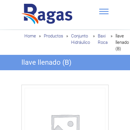
Saltar
al
contenido
Ragas
Home
»
Productos
»
Conjunto
»
Baxi
»
llave
Hidráulico
Roca
llenado
(B)
llave llenado (B)