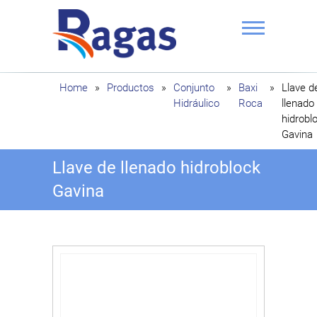
Saltar
al
contenido
Ragas
Home
»
Productos
»
Conjunto
»
Baxi
»
Llave d
Hidráulico
Roca
llenado
hidrobl
Gavina
Llave de llenado hidroblock
Gavina