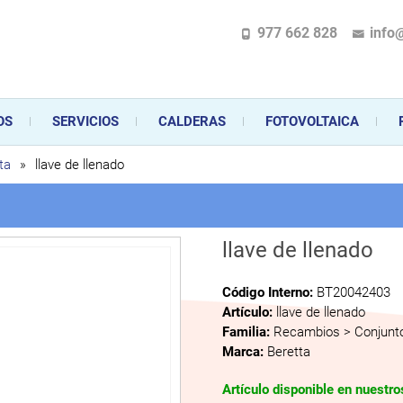
977 662 828
info
pecializada en la instalación, comercialización y mantenimiento de gas y ele
 sus aparatos de gas, climatización o electrodomésticos, desde el asesoramiento 
OS
SERVICIOS
CALDERAS
FOTOVOLTAICA
ta
»
llave de llenado
llave de llenado
Código Interno:
BT20042403
Artículo:
llave de llenado
Familia:
Recambios > Conjunto
Marca:
Beretta
Artículo disponible en nuestr