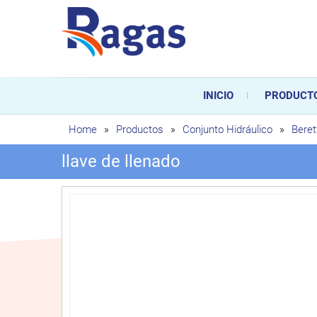
Saltar
al
contenido
Ragas
Ragas S.L es una empresa es
durante toda la vida útil de
INICIO
PRODUCT
sustitución de los mismos.
Home
»
Productos
»
Conjunto Hidráulico
»
Beret
llave de llenado