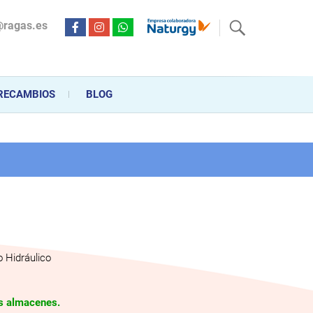
@ragas.es
ctricidad desde hace más de 20 años . Acompañamos al cliente
personalizado en la venta, montaje y reparación, hasta la
RECAMBIOS
BLOG
 Hidráulico
os almacenes.