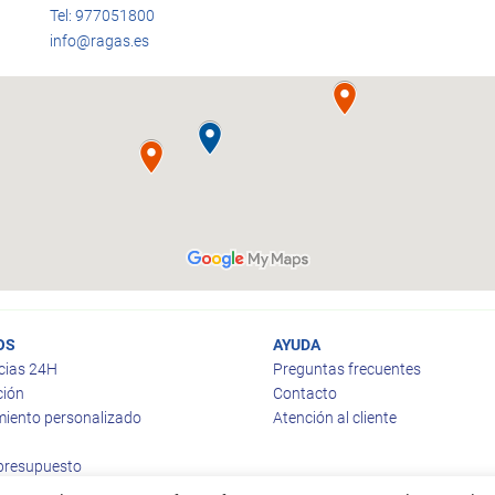
Tel: 977051800
info@ragas.es
OS
AYUDA
cias 24H
Preguntas frecuentes
ción
Contacto
iento personalizado
Atención al cliente
 presupuesto