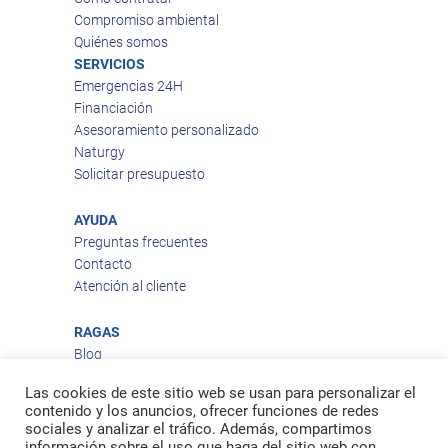
Compromiso ambiental
Quiénes somos
SERVICIOS
Emergencias 24H
Financiación
Asesoramiento personalizado
Naturgy
Solicitar presupuesto
AYUDA
Preguntas frecuentes
Contacto
Atención al cliente
RAGAS
Blog
Aviso legal
Las cookies de este sitio web se usan para personalizar el
Política de privacidad
contenido y los anuncios, ofrecer funciones de redes
Política de cookies
sociales y analizar el tráfico. Además, compartimos
Política de envío
información sobre el uso que haga del sitio web con