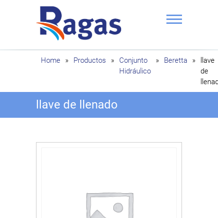
Saltar
al
contenido
Ragas
Home
»
Productos
»
Conjunto
»
Beretta
»
llave
Hidráulico
de
llena
llave de llenado