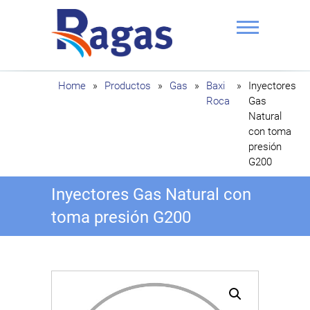
Saltar
al
contenido
Ragas
Home
»
Productos
»
Gas
»
Baxi
»
Inyectores
Roca
Gas
Natural
con toma
presión
G200
Inyectores Gas Natural con
toma presión G200