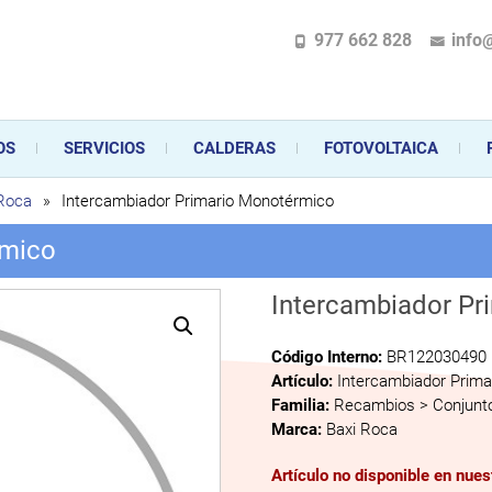
977 662 828
info
pecializada en la instalación, comercialización y mantenimiento de gas y ele
 sus aparatos de gas, climatización o electrodomésticos, desde el asesoramiento 
OS
SERVICIOS
CALDERAS
FOTOVOLTAICA
 Roca
»
Intercambiador Primario Monotérmico
rmico
Intercambiador Pr
Código Interno:
BR122030490
Artículo:
Intercambiador Prim
Familia:
Recambios > Conjunto
Marca:
Baxi Roca
Artículo no disponible en nue