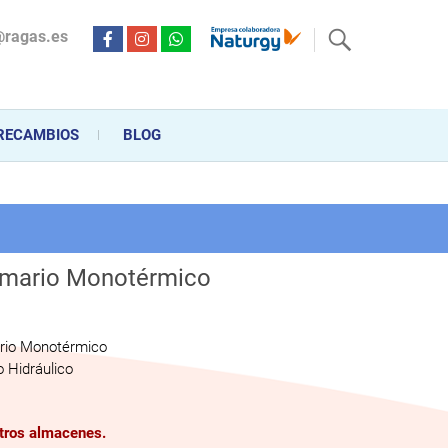
@ragas.es
ctricidad desde hace más de 20 años . Acompañamos al cliente
personalizado en la venta, montaje y reparación, hasta la
RECAMBIOS
BLOG
imario Monotérmico
ario Monotérmico
 Hidráulico
stros almacenes.