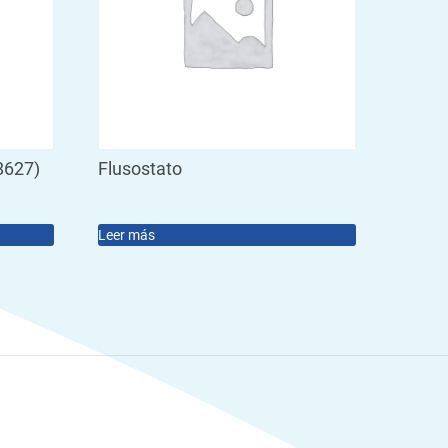
8627)
Flusostato
Leer más