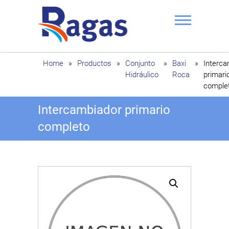
Saltar
al
contenido
Ragas
Home
»
Productos
»
Conjunto
»
Baxi
»
Interca
Hidráulico
Roca
primari
comple
Intercambiador primario
completo