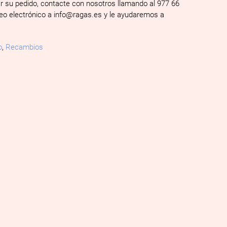
ar su pedido, contacte con nosotros llamando al 977 66
reo electrónico a info@ragas.es y le ayudaremos a
o
,
Recambios