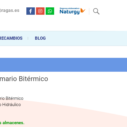
@ragas.es
ctricidad desde hace más de 20 años . Acompañamos al cliente
personalizado en la venta, montaje y reparación, hasta la
RECAMBIOS
BLOG
imario Bitérmico
rio Bitérmico
 Hidráulico
os almacenes.