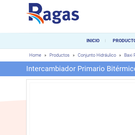
Saltar
al
contenido
Ragas
Ragas S.L es una empresa es
durante toda la vida útil de
INICIO
PRODUCT
sustitución de los mismos.
Home
»
Productos
»
Conjunto Hidráulico
»
Baxi
Intercambiador Primario Bitérmic