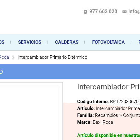
977 662 828
info
pecializada en la instalación, comercialización y mantenimiento de gas y ele
 sus aparatos de gas, climatización o electrodomésticos, desde el asesoramiento 
OS
SERVICIOS
CALDERAS
FOTOVOLTAICA
 Roca
»
Intercambiador Primario Bitérmico
o
Intercambiador Pr
Código Interno:
BR122030670
Artículo:
Intercambiador Prima
Familia:
Recambios > Conjunto
Marca:
Baxi Roca
Artículo disponible en nuestr