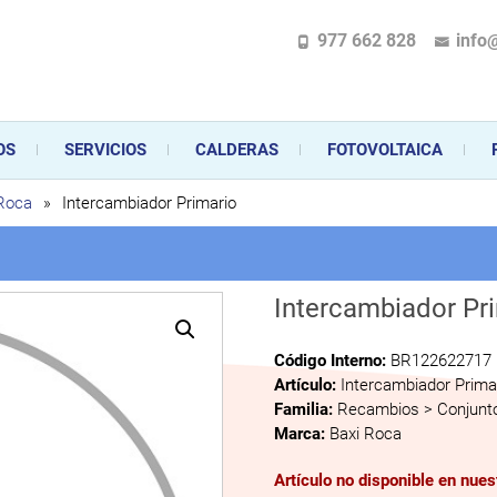
977 662 828
info
pecializada en la instalación, comercialización y mantenimiento de gas y ele
 sus aparatos de gas, climatización o electrodomésticos, desde el asesoramiento 
OS
SERVICIOS
CALDERAS
FOTOVOLTAICA
 Roca
»
Intercambiador Primario
Intercambiador Pr
Código Interno:
BR122622717
Artículo:
Intercambiador Prima
Familia:
Recambios > Conjunto
Marca:
Baxi Roca
Artículo no disponible en nue