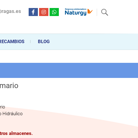
@ragas.es
ctricidad desde hace más de 20 años . Acompañamos al cliente
personalizado en la venta, montaje y reparación, hasta la
RECAMBIOS
BLOG
imario
rio
 Hidráulico
stros almacenes.