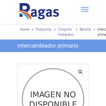
Saltar
al
contenido
Ragas
Home
»
Productos
»
Conjunto
»
Beretta
»
inter
Hidráulico
prima
intercambiador primario