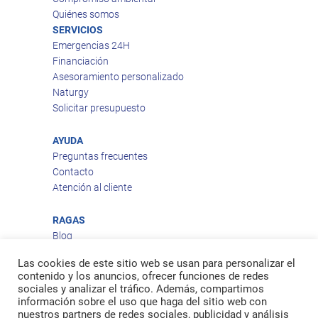
Quiénes somos
SERVICIOS
Emergencias 24H
Financiación
Asesoramiento personalizado
Naturgy
Solicitar presupuesto
AYUDA
Preguntas frecuentes
Contacto
Atención al cliente
RAGAS
Blog
Aviso legal
Las cookies de este sitio web se usan para personalizar el
Política de privacidad
contenido y los anuncios, ofrecer funciones de redes
Política de cookies
sociales y analizar el tráfico. Además, compartimos
Política de envío
información sobre el uso que haga del sitio web con
nuestros partners de redes sociales, publicidad y análisis
Política de devoluciones