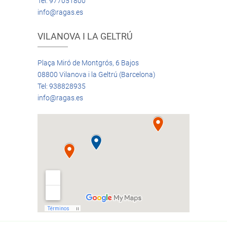
Tel: 977051800
info@ragas.es
VILANOVA I LA GELTRÚ
Plaça Miró de Montgrós, 6 Bajos
08800 Vilanova i la Geltrú (Barcelona)
Tel: 938828935
info@ragas.es