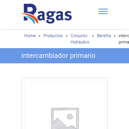
Saltar
al
contenido
Ragas
Home
»
Productos
»
Conjunto
»
Beretta
»
inter
Hidráulico
prima
intercambiador primario