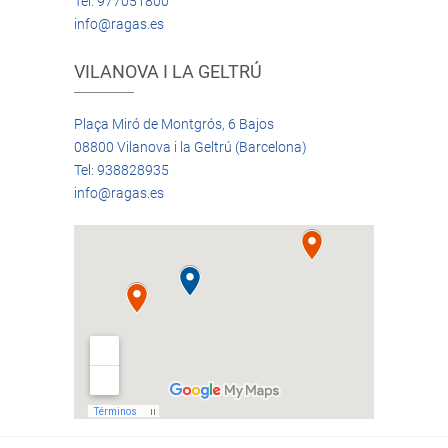
Tel: 977051800
info@ragas.es
VILANOVA I LA GELTRÚ
Plaça Miró de Montgrós, 6 Bajos
08800 Vilanova i la Geltrú (Barcelona)
Tel: 938828935
info@ragas.es