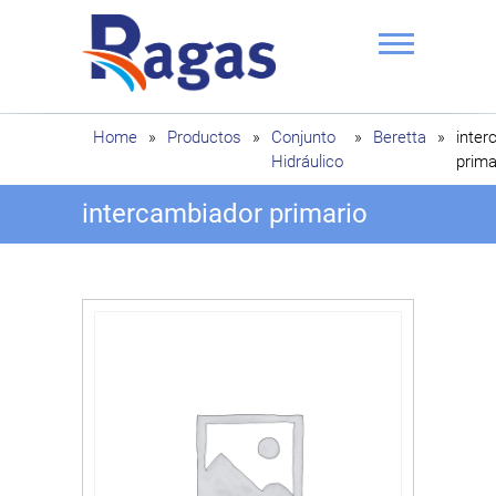
Saltar
al
contenido
Ragas
Home
»
Productos
»
Conjunto
»
Beretta
»
inter
Hidráulico
prima
intercambiador primario