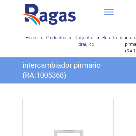
Saltar
al
contenido
Ragas
Home
»
Productos
»
Conjunto
»
Beretta
»
inter
Hidráulico
pirma
(RA:
intercambiador pirmario
(RA:1005368)