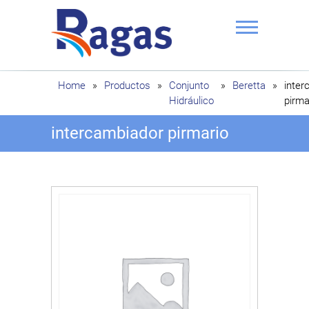
Saltar
al
contenido
Ragas
Home
»
Productos
»
Conjunto
»
Beretta
»
inter
Hidráulico
pirma
intercambiador pirmario