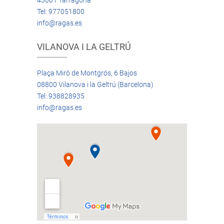
43001 Tarragona
Tel: 977051800
info@ragas.es
VILANOVA I LA GELTRÚ
Plaça Miró de Montgrós, 6 Bajos
08800 Vilanova i la Geltrú (Barcelona)
Tel: 938828935
info@ragas.es