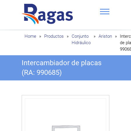
Saltar
al
contenido
Ragas
Home
»
Productos
»
Conjunto
»
Ariston
»
Inter
Hidráulico
de pl
99068
Intercambiador de placas
(RA: 990685)