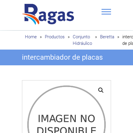
Saltar
al
contenido
Ragas
Home
»
Productos
»
Conjunto
»
Beretta
»
inter
Hidráulico
de pl
intercambiador de placas