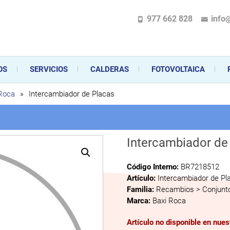
977 662 828
info
pecializada en la instalación, comercialización y mantenimiento de gas y ele
 sus aparatos de gas, climatización o electrodomésticos, desde el asesoramiento 
OS
SERVICIOS
CALDERAS
FOTOVOLTAICA
 Roca
»
Intercambiador de Placas
Intercambiador de
Código Interno:
BR7218512
Artículo:
Intercambiador de Pl
Familia:
Recambios > Conjunto
Marca:
Baxi Roca
Artículo no disponible en nue