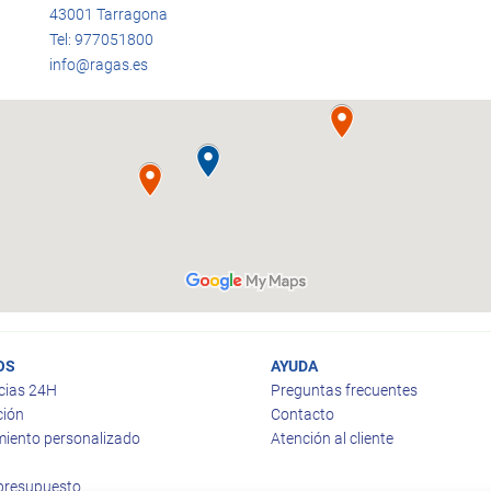
43001 Tarragona
Tel: 977051800
info@ragas.es
OS
AYUDA
cias 24H
Preguntas frecuentes
ción
Contacto
iento personalizado
Atención al cliente
 presupuesto