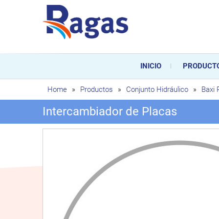
Saltar
al
contenido
Ragas
Ragas S.L es una empresa es
durante toda la vida útil de
INICIO
PRODUCT
sustitución de los mismos.
Home
»
Productos
»
Conjunto Hidráulico
»
Baxi
Intercambiador de Placas