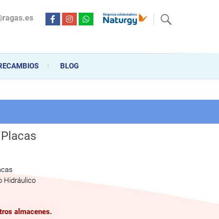
@ragas.es
ctricidad desde hace más de 20 años . Acompañamos al cliente
personalizado en la venta, montaje y reparación, hasta la
RECAMBIOS
BLOG
 Placas
acas
 Hidráulico
stros almacenes.