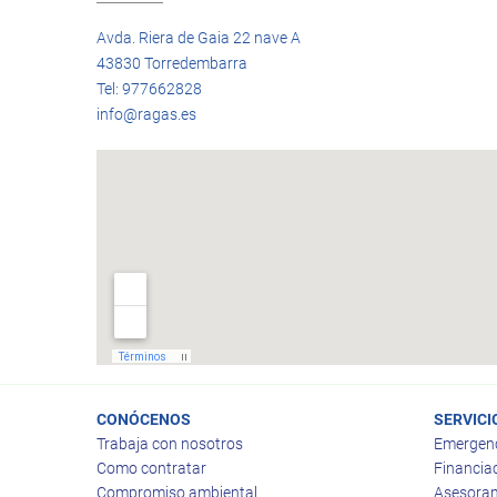
Avda. Riera de Gaia 22 nave A
43830 Torredembarra
Tel: 977662828
info@ragas.es
CONÓCENOS
SERVICI
Trabaja con nosotros
Emergen
Como contratar
Financia
Compromiso ambiental
Asesoram