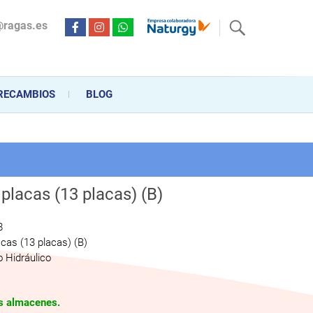
@ragas.es
ctricidad desde hace más de 20 años . Acompañamos al cliente
personalizado en la venta, montaje y reparación, hasta la
RECAMBIOS
BLOG
placas (13 placas) (B)
8
cas (13 placas) (B)
 Hidráulico
os almacenes.