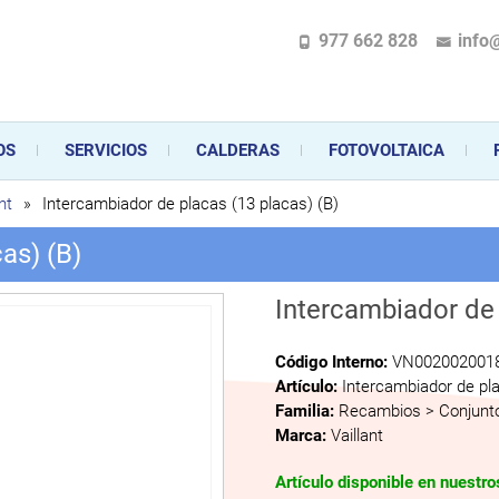
977 662 828
info
pecializada en la instalación, comercialización y mantenimiento de gas y ele
 sus aparatos de gas, climatización o electrodomésticos, desde el asesoramiento 
OS
SERVICIOS
CALDERAS
FOTOVOLTAICA
nt
»
Intercambiador de placas (13 placas) (B)
as) (B)
Intercambiador de 
Código Interno:
VN002002001
Artículo:
Intercambiador de pla
Familia:
Recambios > Conjunto
Marca:
Vaillant
Artículo disponible en nuestr