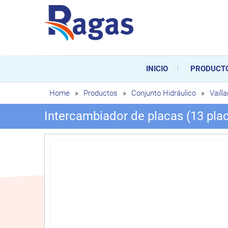
Saltar
al
contenido
Ragas
Ragas S.L es una empresa es
durante toda la vida útil de
INICIO
PRODUCT
sustitución de los mismos.
Home
»
Productos
»
Conjunto Hidráulico
»
Vailla
Intercambiador de placas (13 plac