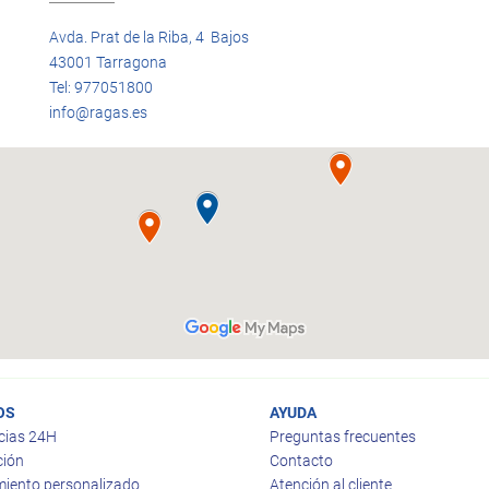
Avda. Prat de la Riba, 4 Bajos
43001 Tarragona
Tel: 977051800
info@ragas.es
OS
AYUDA
cias 24H
Preguntas frecuentes
ción
Contacto
iento personalizado
Atención al cliente