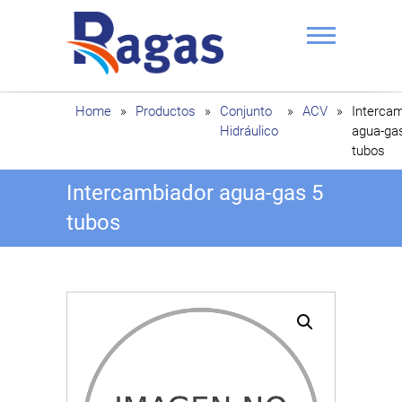
Saltar
al
contenido
Ragas
Home
»
Productos
»
Conjunto
»
ACV
»
Interca
Hidráulico
agua-ga
tubos
Intercambiador agua-gas 5
tubos