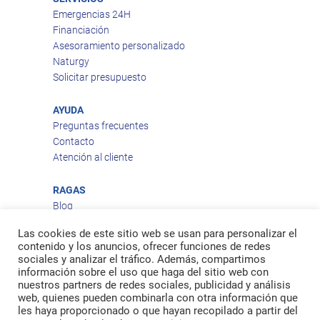
Emergencias 24H
Financiación
Asesoramiento personalizado
Naturgy
Solicitar presupuesto
AYUDA
Preguntas frecuentes
Contacto
Atención al cliente
RAGAS
Blog
Aviso legal
Las cookies de este sitio web se usan para personalizar el
Política de privacidad
contenido y los anuncios, ofrecer funciones de redes
Política de cookies
sociales y analizar el tráfico. Además, compartimos
Política de envío
información sobre el uso que haga del sitio web con
nuestros partners de redes sociales, publicidad y análisis
Política de devoluciones
web, quienes pueden combinarla con otra información que
les haya proporcionado o que hayan recopilado a partir del