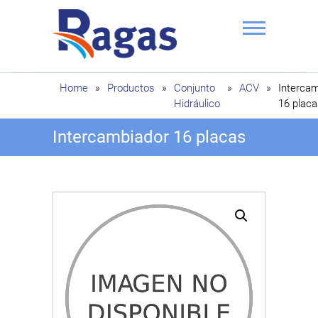
Saltar
al
contenido
Ragas
Home
»
Productos
»
Conjunto
»
ACV
»
Interca
Hidráulico
16 placa
Intercambiador 16 placas