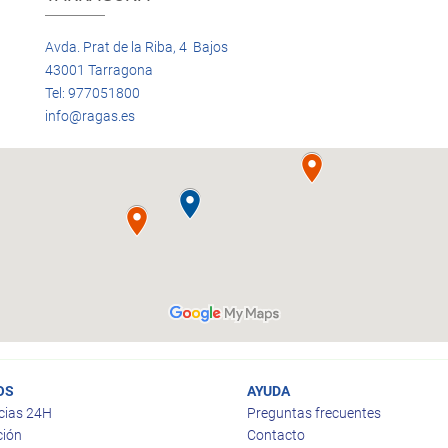
Avda. Prat de la Riba, 4 Bajos
43001 Tarragona
Tel: 977051800
info@ragas.es
OS
AYUDA
cias 24H
Preguntas frecuentes
ción
Contacto