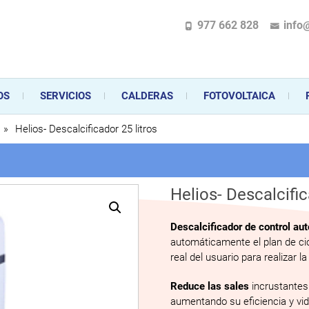
977 662 828
info
pecializada en la instalación, comercialización y mantenimiento de gas y ele
 sus aparatos de gas, climatización o electrodomésticos, desde el asesoramiento 
OS
SERVICIOS
CALDERAS
FOTOVOLTAICA
»
Helios- Descalcificador 25 litros
Helios- Descalcific
Descalcificador de control au
automáticamente el plan de cic
real del usuario para realizar l
Reduce las sales
incrustantes
aumentando su eficiencia y vida