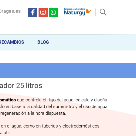
@ragas.es
ctricidad desde hace más de 20 años . Acompañamos al cliente
personalizado en la venta, montaje y reparación, hasta la
RECAMBIOS
BLOG
ador 25 litros
tomático
que controla el flujo del agua, calcula y diseña
lo en base a la calidad del suministro y el uso de agua
a regeneración a la hora dispuesta.
 en el agua, como en tuberías y electrodomésticos;
 útil.