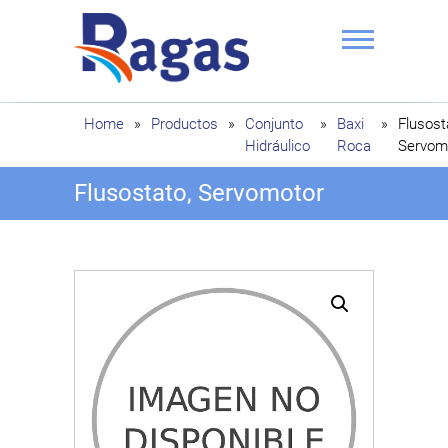
Saltar
al
contenido
Ragas
Home
»
Productos
»
Conjunto
»
Baxi
»
Flusost
Hidráulico
Roca
Servom
Flusostato, Servomotor