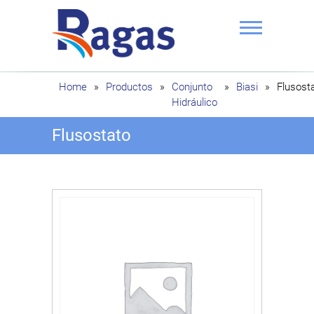
Saltar
al
contenido
Ragas
Home
»
Productos
»
Conjunto
»
Biasi
»
Flusost
Hidráulico
Flusostato