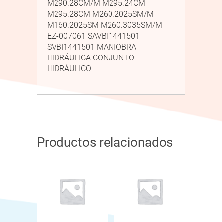
M290.28CM/M M295.24CM
M295.28CM M260.2025SM/M
M160.2025SM M260.3035SM/M
EZ-007061 SAVBI1441501
SVBI1441501 MANIOBRA
HIDRÁULICA CONJUNTO
HIDRÁULICO
Productos relacionados