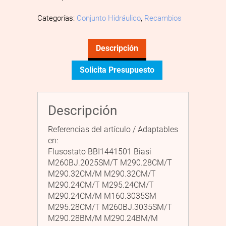
Categorías:
Conjunto Hidráulico
,
Recambios
Descripción
Solicita Presupuesto
Descripción
Referencias del artículo / Adaptables
en:
Flusostato BBI1441501 Biasi
M260BJ.2025SM/T M290.28CM/T
M290.32CM/M M290.32CM/T
M290.24CM/T M295.24CM/T
M290.24CM/M M160.3035SM
M295.28CM/T M260BJ.3035SM/T
M290.28BM/M M290.24BM/M