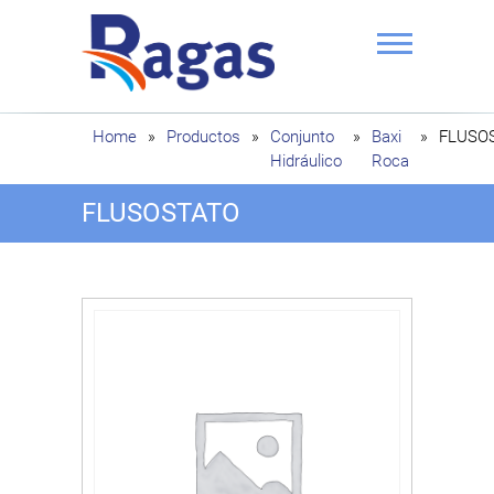
Saltar
al
contenido
Ragas
Home
»
Productos
»
Conjunto
»
Baxi
»
FLUSO
Hidráulico
Roca
FLUSOSTATO