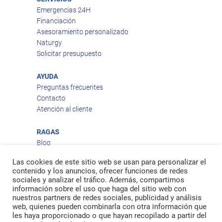
Emergencias 24H
Financiación
Asesoramiento personalizado
Naturgy
Solicitar presupuesto
AYUDA
Preguntas frecuentes
Contacto
Atención al cliente
RAGAS
Blog
Aviso legal
Las cookies de este sitio web se usan para personalizar el
Política de privacidad
contenido y los anuncios, ofrecer funciones de redes
Política de cookies
sociales y analizar el tráfico. Además, compartimos
Política de envío
información sobre el uso que haga del sitio web con
nuestros partners de redes sociales, publicidad y análisis
Política de devoluciones
web, quienes pueden combinarla con otra información que
les haya proporcionado o que hayan recopilado a partir del