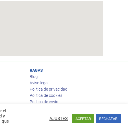
RAGAS
Blog
Aviso legal
Política de privacidad
Política de cookies
Política de envío
Política de devoluciones
r el
d y
AJUSTES
ACEPTAR
RECHAZAR
o que
Facebook
Twitter
feed