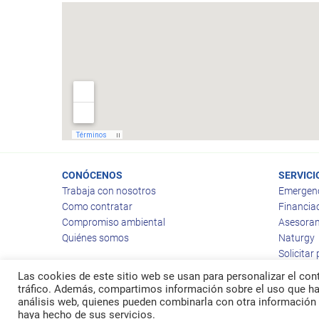
CONÓCENOS
SERVICI
Trabaja con nosotros
Emergen
Como contratar
Financia
Compromiso ambiental
Asesoram
Quiénes somos
Naturgy
Solicitar
Las cookies de este sitio web se usan para personalizar el cont
tráfico. Además, compartimos información sobre el uso que hag
análisis web, quienes pueden combinarla con otra información 
© 2026
Ragas
haya hecho de sus servicios.