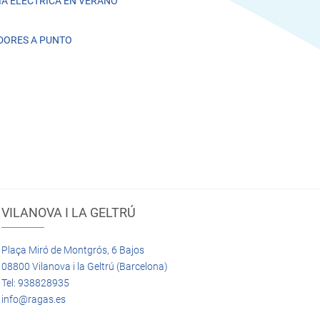
A ELÉCTRICA EN VERANO
DORES A PUNTO
VILANOVA I LA GELTRÚ
Plaça Miró de Montgrós, 6 Bajos
08800 Vilanova i la Geltrú (Barcelona)
Tel: 938828935
info@ragas.es