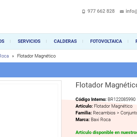
977 662 828
info
pecializada en la instalación, comercialización y mantenimiento de gas y ele
 sus aparatos de gas, climatización o electrodomésticos, desde el asesoramiento 
OS
SERVICIOS
CALDERAS
FOTOVOLTAICA
 Roca
»
Flotador Magnético
Flotador Magnétic
Código Interno:
BR122085990
Artículo:
Flotador Magnético
Familia:
Recambios > Conjunto
Marca:
Baxi Roca
Artículo disponible en nuestr