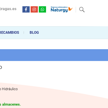
@ragas.es
ctricidad desde hace más de 20 años . Acompañamos al cliente
personalizado en la venta, montaje y reparación, hasta la
RECAMBIOS
BLOG
o
 Hidráulico
os almacenes.