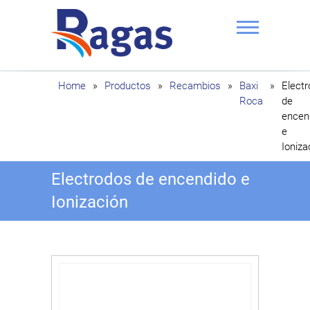
Saltar
al
contenido
Ragas
Home
»
Productos
»
Recambios
»
Baxi
»
Elect
Roca
de
encen
e
Ioniza
Electrodos de encendido e
Ionización