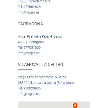
43830 Torredembarra
Tel: 977662828
info@ragas.es
TARRAGONA
Avda. Prat de la Riba, 4 Bajos
43001 Tarragona
Tel: 977051800
info@ragas.es
VILANOVA I LA GELTRÚ
Plaça Miró de Montgrós, 6 Bajos
08800 Vilanova i la Geltrú (Barcelona)
Tel: 938828935
info@ragas.es