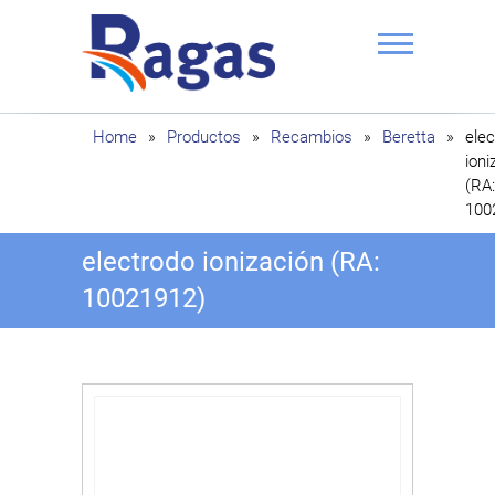
Saltar
al
contenido
Ragas
Home
»
Productos
»
Recambios
»
Beretta
»
ele
ioni
(RA:
100
electrodo ionización (RA:
10021912)