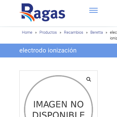
Saltar
al
contenido
Ragas
Home
»
Productos
»
Recambios
»
Beretta
»
ele
ioni
electrodo ionización