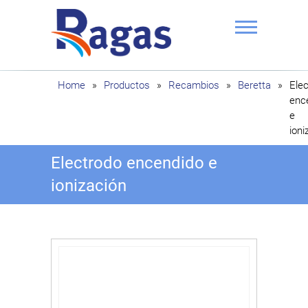
Saltar
al
contenido
Ragas
Home
»
Productos
»
Recambios
»
Beretta
»
Ele
enc
e
ioni
Electrodo encendido e
ionización