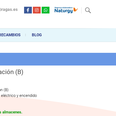
@ragas.es
ctricidad desde hace más de 20 años . Acompañamos al cliente
personalizado en la venta, montaje y reparación, hasta la
RECAMBIOS
BLOG
ación (B)
ón (B)
eléctrico y encendido
os almacenes.