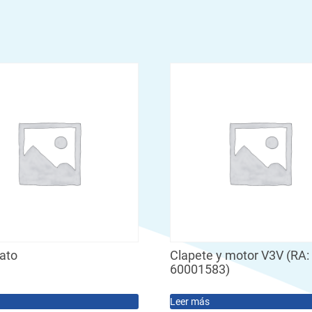
tato
Clapete y motor V3V (RA:
60001583)
Leer más