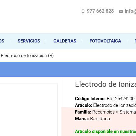
977 662 828
info
pecializada en la instalación, comercialización y mantenimiento de gas y ele
 sus aparatos de gas, climatización o electrodomésticos, desde el asesoramiento 
OS
SERVICIOS
CALDERAS
FOTOVOLTAICA
Electrodo de Ionización (B)
Electrodo de Ioniz
Código Interno:
BR125424200
Artículo:
Electrodo de Ionizaci
Familia:
Recambios > Sistema 
Marca:
Baxi Roca
Artículo disponible en nuestr