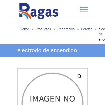
Saltar
al
contenido
Ragas
Home
»
Productos
»
Recambios
»
Beretta
»
ele
de
enc
electrodo de encendido