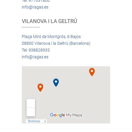
Tel: 977051800
info@ragas.es
VILANOVA I LA GELTRÚ
Plaça Miró de Montgrós, 6 Bajos
08800 Vilanova i la Geltrú (Barcelona)
Tel: 938828935
info@ragas.es