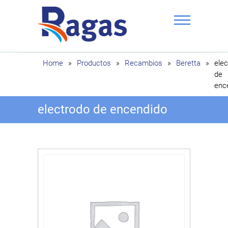
Saltar
al
contenido
Ragas
Home
»
Productos
»
Recambios
»
Beretta
»
ele
de
enc
electrodo de encendido