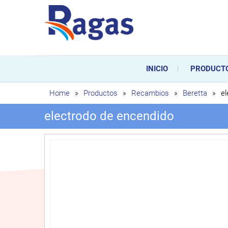
Saltar
al
contenido
Ragas
Ragas S.L es una empresa es
durante toda la vida útil de
INICIO
PRODUCT
sustitución de los mismos.
Home
»
Productos
»
Recambios
»
Beretta
»
el
electrodo de encendido