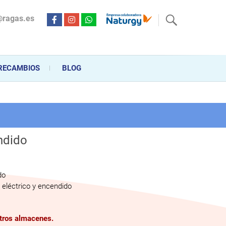
@ragas.es
ctricidad desde hace más de 20 años . Acompañamos al cliente
personalizado en la venta, montaje y reparación, hasta la
RECAMBIOS
BLOG
ndido
do
eléctrico y encendido
stros almacenes.