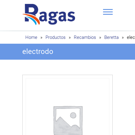
Saltar
al
contenido
Ragas
Home
»
Productos
»
Recambios
»
Beretta
»
ele
electrodo