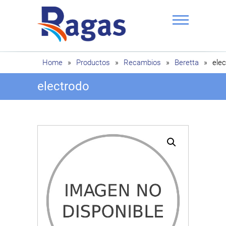
Saltar
al
contenido
Ragas
Home
»
Productos
»
Recambios
»
Beretta
»
ele
electrodo