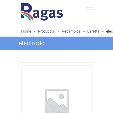
Saltar
al
contenido
Ragas
Home
»
Productos
»
Recambios
»
Beretta
»
ele
electrodo