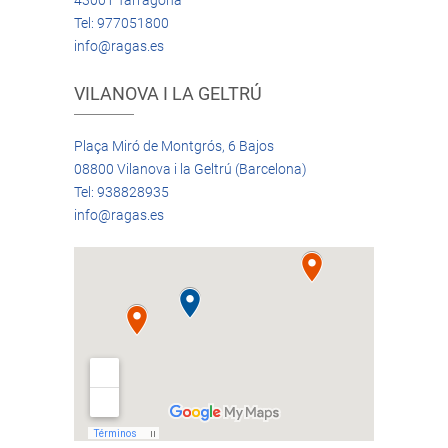
43001 Tarragona
Tel: 977051800
info@ragas.es
VILANOVA I LA GELTRÚ
Plaça Miró de Montgrós, 6 Bajos
08800 Vilanova i la Geltrú (Barcelona)
Tel: 938828935
info@ragas.es